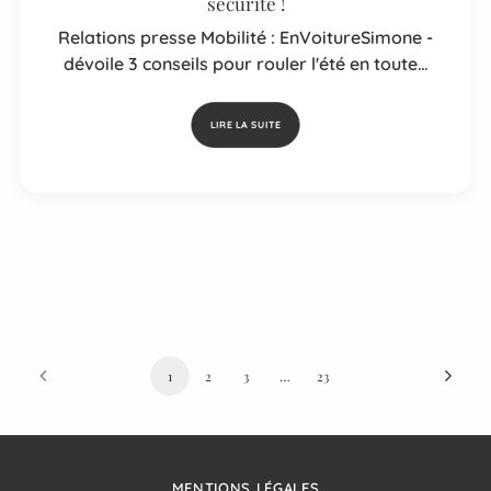
sécurité !
Relations presse Mobilité : EnVoitureSimone -
dévoile 3 conseils pour rouler l'été en toute…
LIRE LA SUITE
1
2
3
…
23
MENTIONS LÉGALES