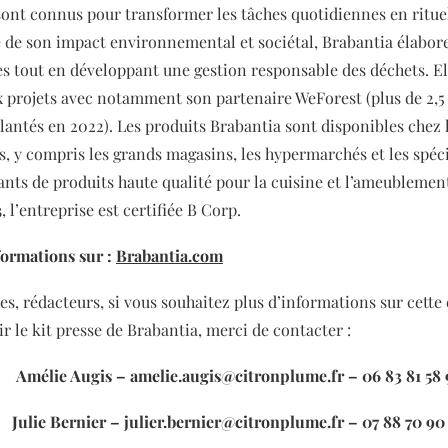
sont connus pour transformer les tâches quotidiennes en ritue
 de son impact environnemental et sociétal, Brabantia élabore
es tout en développant une gestion responsable des déchets. El
projets avec notamment son partenaire WeForest (plus de 2,5
plantés en 2022). Les produits Brabantia sont disponibles chez 
s, y compris les grands magasins, les hypermarchés et les spéci
nts de produits haute qualité pour la cuisine et l’ameublemen
 l’entreprise est certifiée B Corp.
formations sur :
Brabantia.com
tes, rédacteurs, si vous souhaitez plus d’informations sur cett
r le kit presse de Brabantia, merci de contacter :
Amélie Augis – amelie.augis@citronplume.fr – 06 83 81 58 
Julie Bernier – julier.bernier@citronplume.fr – 07 88 70 90