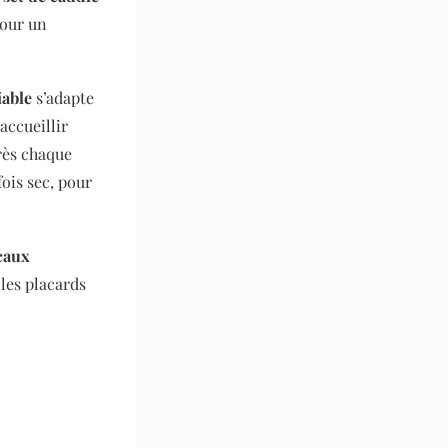
pour un
iable
s’adapte
 accueillir
près chaque
fois sec, pour
ocaux
les placards