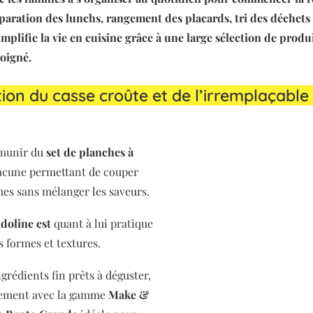
paration des lunchs, rangement des placards, tri des déchets
implifie la vie en cuisine grâce à une large sélection de produ
soigné.
ion du casse croûte et de l’irremplaçable
e munir du
set de planches à
hacune permettant de couper
mes sans mélanger les saveurs.
doline est
quant à lui pratique
s formes et textures.
ngrédients fin prêts à déguster,
gement avec la gamme
Make &