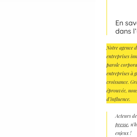
En sav
dans l
Notre agence d
entreprises inn
parole corporat
entreprises à g
croissance. Gr
éprouvée, nous
d’influence.
Acteurs
d
presse
, n’
enjeux !