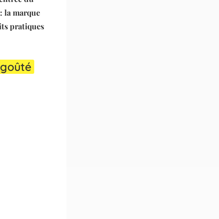
 : la marque
its pratiques
 goûté