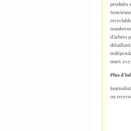
produits 
Soucieuse
recyclabl
nombreux 
d’arbres 
détaillant
indépenda
mars 2023,
Plus d’in
Journalis
ou recevoi