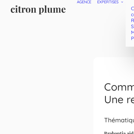
AGENCE
EXPERTISES
C
c
R
S
M
P
Commu
Une re
Thématiq
Brabantia
aid