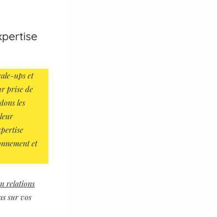
xpertise
cale-ups et
ur prise de
dons les
 leur
xpertise
onnement et
n relations
us sur vos