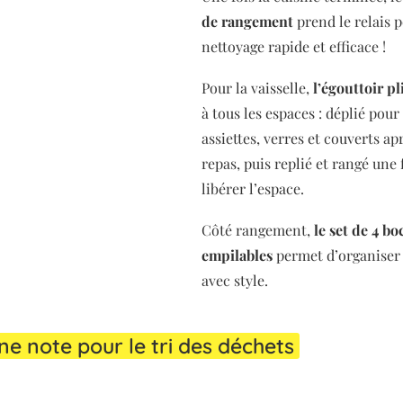
de rangement
prend le relais 
nettoyage rapide et efficace !
Pour la vaisselle,
l’égouttoir pl
à tous les espaces : déplié pour
assiettes, verres et couverts a
repas, puis replié et rangé une 
libérer l’espace.
Côté rangement,
le set de 4 b
empilables
permet d’organiser 
avec style.
e note pour le tri des déchets