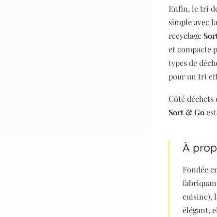
Enfin, le tri 
simple avec l
recyclage
Sor
et compacte p
types de déch
pour un tri ef
Côté déchets 
Sort & Go
est
À prop
Fondée en
fabriquan
cuisine), 
élégant, e