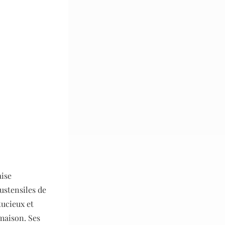
aise
ustensiles de
tucieux et
 maison. Ses