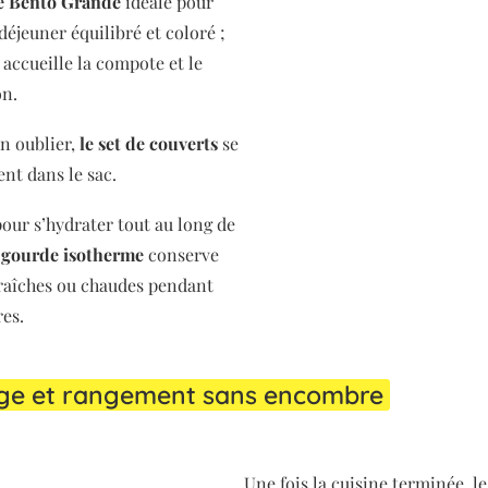
te Bento Grande
idéale pour
éjeuner équilibré et coloré ;
accueille la compote et le
on.
n oublier,
le set de couverts
se
ent dans le sac.
pour s’hydrater tout au long de
 gourde isotherme
conserve
fraîches ou chaudes pendant
res.
ge et rangement sans encombre
Une fois la cuisine terminée, l