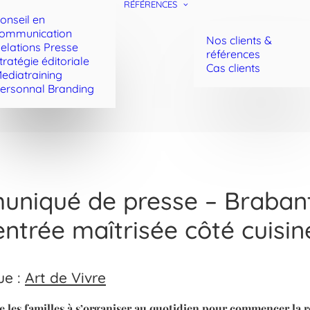
RÉFÉRENCES
onseil en
ommunication
Nos clients &
elations Presse
références
tratégie éditoriale
Cas clients
ediatraining
ersonnal Branding
niqué de presse – Brabant
ntrée maîtrisée côté cuisin
ue :
Art de Vivre
e les familles à s’organiser au quotidien pour commencer la 