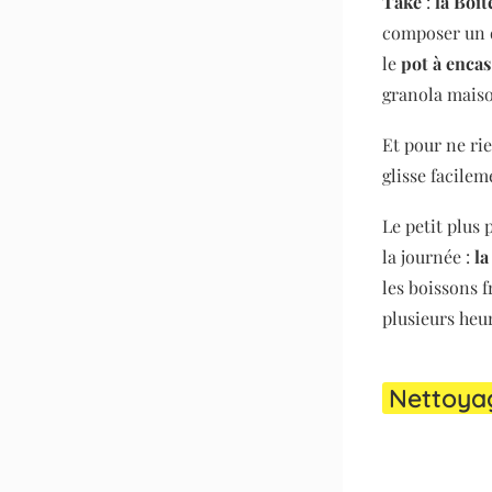
Take
:
la Boî
composer un d
le
pot à encas
granola mais
Et pour ne rie
glisse facilem
Le petit plus 
la journée :
la
les boissons 
plusieurs heu
Nettoya