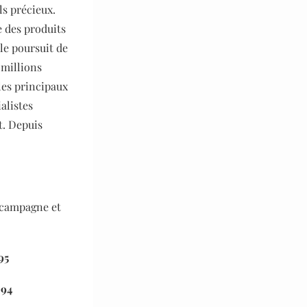
ls précieux.
 des produits
le poursuit de
 millions
les principaux
alistes
t. Depuis
e campagne et
95
 94