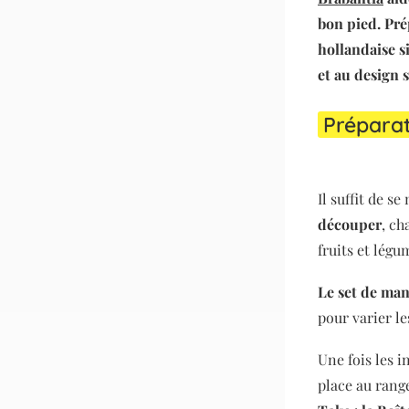
bon pied. Pré
hollandaise s
et au design 
Préparat
Il suffit de s
découper
, c
fruits et légu
Le set de
man
pour varier le
Une fois les i
place au ran