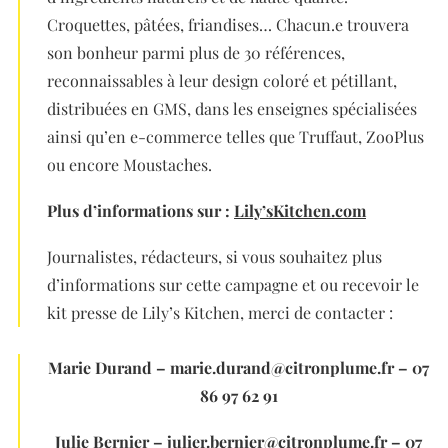
Croquettes, pâtées, friandises… Chacun.e trouvera
son bonheur parmi plus de 30 références,
reconnaissables à leur design coloré et pétillant,
distribuées en GMS, dans les enseignes spécialisées
ainsi qu’en e-commerce telles que Truffaut, ZooPlus
ou encore Moustaches.
Plus d’informations sur :
Lily’sKitchen.com
Journalistes, rédacteurs, si vous souhaitez plus
d’informations sur cette campagne et ou recevoir le
kit presse de Lily’s Kitchen, merci de contacter :
Marie Durand – marie.durand@citronplume.fr – 07
86 97 62 91
Julie Bernier – julier.bernier@citronplume.fr – 07