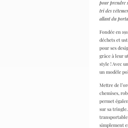
pour prendre s
tri des vêteme
allant du porta
Fondée en 191
déchets et ust
pour ses desi
grâce à leur u
style ! Avec u
un modèle pol
Mettre de l’or
chemises, robe
permet égalem
sur sa tringle
transportable
simplement en