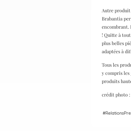
Autre produit
Brabantia per
encombrant. Il
!
Quitte à tou
plus belles pi
adaptées à dif
Tous les produ
y compris les
produits haut
crédit photo 
Relations
Pre