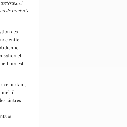
ussiérage et
ion de produits
stion des
onde entier
uotidienne
nisation et
ur, Linn est
ur ce portant,
nnel, il
es cintres
ents ou