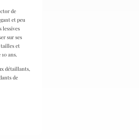
ector de
gant et peu
s lessives
er sur ses
tailles et
e 10 ans.
x détaillants,
dants de