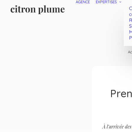
AGENCE
EXPERTISES
C
c
R
S
M
P
Ac
Pren
À l’arrivée de