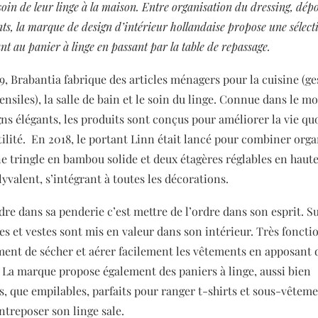
oin de leur linge à la maison. Entre organisation du dressing, dépo
nts, la marque de design d’intérieur hollandaise propose une sélect
nt au panier à linge en passant par la table de repassage.
9, Brabantia fabrique des articles ménagers pour la cuisine (ge
ensiles), la salle de bain et le soin du linge. Connue dans le m
gns élégants, les produits sont conçus pour améliorer la vie q
tilité.
En 2018, le portant Linn était lancé pour combiner orga
ne tringle en bambou solide et deux étagères réglables en haute
yvalent, s’intégrant à toutes les décorations.
dre dans sa penderie c’est mettre de l’ordre dans son esprit. S
s et vestes sont mis en valeur dans son intérieur. Très fonctio
ent de sécher et aérer facilement les vêtements en apposant d
.
La marque propose également des paniers à linge, aussi bien
s, que empilables, parfaits pour ranger t-shirts et sous-vêtem
treposer son linge sale.