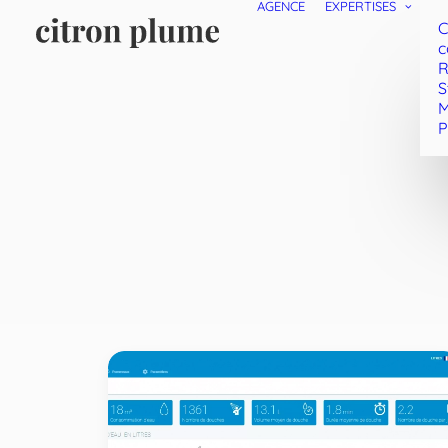
AGENCE
EXPERTISES
C
c
R
S
M
P