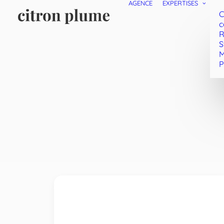
AGENCE
EXPERTISES
C
c
R
S
M
P