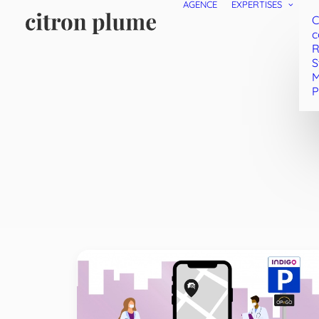
AGENCE
EXPERTISES
C
c
R
S
M
P