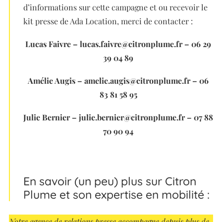
d’informations sur cette campagne et ou recevoir le
kit presse de Ada Location, merci de contacter :
Lucas Faivre – lucas.faivre@citronplume.fr – 06 29
39 04 89
Amélie Augis – amelie.augis@citronplume.fr – 06
83 81 58 95
Julie Bernier – julie.bernier@citronplume.fr – 07 88
70 90 94
En savoir (un peu) plus sur Citron
Plume et son expertise en mobilité :
Notre agence de relations presse accompagne depuis plus de