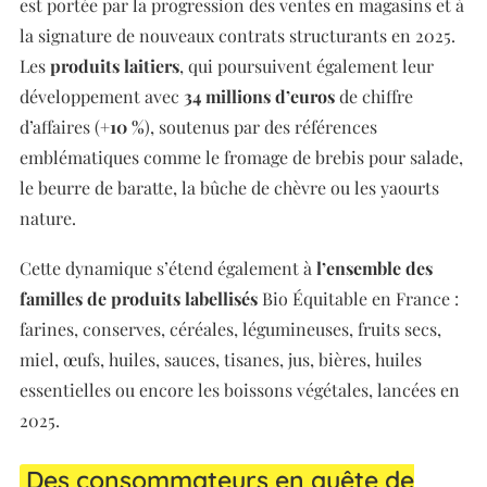
est portée par la progression des ventes en magasins et à
la signature de nouveaux contrats structurants en 2025.
Les
produits laitiers
, qui poursuivent également leur
développement avec
34 millions d’euros
de chiffre
d’affaires (
+10 %
), soutenus par des références
emblématiques comme le fromage de brebis pour salade,
le beurre de baratte, la bûche de chèvre ou les yaourts
nature.
Cette dynamique s’étend également à
l’ensemble des
familles de produits labellisés
Bio Équitable en France :
farines, conserves, céréales, légumineuses, fruits secs,
miel, œufs, huiles, sauces, tisanes, jus, bières, huiles
essentielles ou encore les boissons végétales, lancées en
2025.
Des consommateurs en quête de