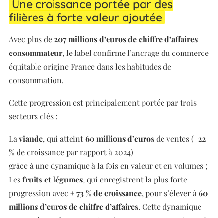
Une croissance portée par des
filières à forte valeur ajoutée
Avec plus de
207 millions d’euros de chiffre d’affaires
consommateur
, le label confirme l’ancrage du commerce
équitable origine France dans les habitudes de
consommation.
Cette progression est principalement portée par trois
secteurs clés :
La
viande
, qui atteint
60 millions
d’euros
de ventes (
+22
%
de croissance par rapport à 2024)
grâce à une dynamique à la fois en valeur et en volumes ;
Les
fruits et légumes
, qui enregistrent la plus forte
progression avec
+ 73 % de croissance
, pour s’élever à
60
millions d’euros de chiffre d’affaires
. Cette dynamique