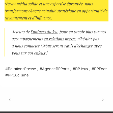
réseau média solide et une expertise éprouvée, nous
transformons chaque actualité stratégique en opportunité de
rayonnement et d’influence.
Acteurs
de
l’univers du jeu
, pour en savoir plus sur nos
accompagnements
en relations presse
, n’hésitez pas
à
nous contacter
! Nous serons ravis d’échanger avec
vous sur vos enjeux !
,
,
,
,
Relations
Presse
Agence
RP
Paris
RPJeux
RPFoot
RPCyclisme