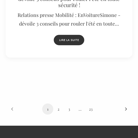
sécurité !
Relations presse Mobilité : EnVoitureSimone -
dévoile 3 conseils pour rouler l'été en toute…
LIRE LA SUITE
1
2
3
…
23