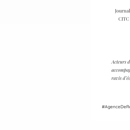
Journal
CITC 
Acteurs d
accompa
ravis d’é
Agence
De
R