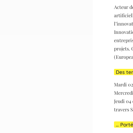
Acteur d
artificie
l’innova
Innovati
entrepri
projets.
(Europea
Des te
Mardi 02
Mercredi
Jeudi 04
travers 
… Porté