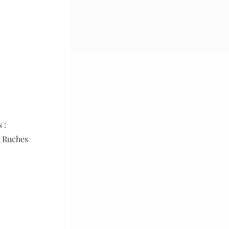
 :
s Ruches