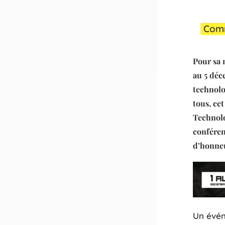
Comm
Pour sa 
au 5 déc
technolo
tous, ce
Technolo
conféren
d’honneu
Un évén