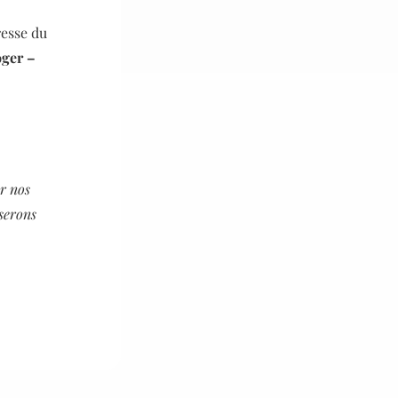
resse du
ger –
ur nos
serons