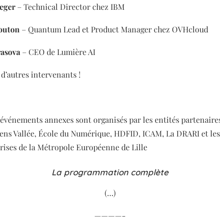
aeger
–
Technical Director chez IBM
outon
– Quantum Lead et Product Manager chez OVHcloud
rasova
– CEO de Lumière AI
 d’autres intervenants !
 événements annexes sont organisés par les entités partenaires
ens Vallée, École du Numérique, HDFID, ICAM, La DRARI et le
rises de la Métropole Européenne de Lille
La programmation complète
(…)
————-