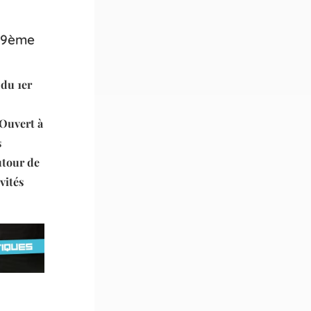
 9ème
 du 1er
 Ouvert à
s
utour de
vités