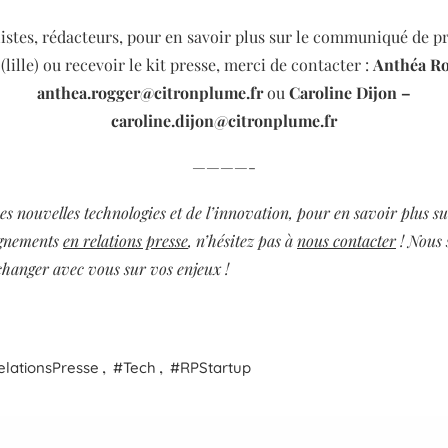
istes, rédacteurs, pour en savoir plus sur le communiqué de p
(lille) ou recevoir le kit presse,
merci de contacter :
Anthéa Ro
anthea.rogger@citronplume.fr
ou
Caroline Dijon –
caroline.dijon@citronplume.fr
————-
es nouvelles technologies et de l’innovation, pour en savoir plus s
gnements
en relations presse
, n’hésitez pas à
nous contacter
! Nous 
changer avec vous sur vos enjeux !
,
,
elations
Presse
Tech
RP
Startup