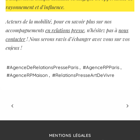
rayonnement et d’influence.
Acteurs de la mobilité, pour en savoir plus sur nos
accompagnements
en relations presse
, n’hésitez pas à
nous
contacter
! Nous serons ravis d’échanger avec vous sur vos
enjeux !
,
,
Agence
De
Relations
Presse
Paris
Agence
RP
Paris
,
Agence
RP
Maison
Relations
Presse
Art
De
Vivre
MENTIONS LÉGALES