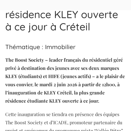
inaugure sa plus grande
résidence KLEY ouverte
à ce jour à Créteil
Thématique : Immobilier
The Boost Society – leader français du résidentiel géré
privé à destination des jeunes avec ses deux marques
KLEY (étudiants) et HIFE (jeunes actifs) – a le plaisir de
vous convier, le mardi 2 juin 2026 à partir de 12h00, à
l’inauguration de KLEY Créteil, la plus grande
résidence étudiante KLEY ouverte à ce jour.
Cette inauguration se tiendra en présence des équipes
The Boost Society et d’ICADE, promoteur partenaire du
projet et aménageur du programme mixte “Vallée Pétra”.