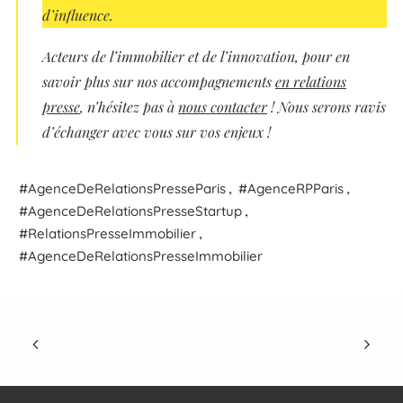
d’influence.
Acteurs de l’immobilier et de l’innovation, pour en
savoir plus sur nos accompagnements
en relations
presse
, n’hésitez pas à
nous contacter
! Nous serons ravis
d’échanger avec vous sur vos enjeux !
,
,
Agence
De
Relations
Presse
Paris
Agence
RP
Paris
,
Agence
De
Relations
Presse
Startup
,
Relations
Presse
Immobilier
Agence
De
Relations
Presse
Immobilier