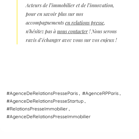
Acteurs de l’immobilier et de l’innovation,
pour en savoir plus sur nos
accompagnements
en relations presse
,
n’hésitez pas à
nous contacter
! Nous serons
ravis d’échanger avec vous sur vos enjeux !
,
,
Agence
De
Relations
Presse
Paris
Agence
RP
Paris
,
Agence
De
Relations
Presse
Startup
,
Relations
Presse
Immobilier
Agence
De
Relations
Presse
Immobilier