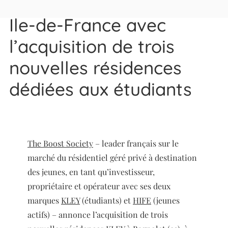
renforce sa présence en
Ile-de-France avec
l’acquisition de trois
nouvelles résidences
dédiées aux étudiants
The Boost Society
– leader français sur le
marché du résidentiel géré privé à destination
des jeunes, en tant qu’investisseur,
propriétaire et opérateur avec ses deux
marques
KLEY
(étudiants) et
HIFE
(jeunes
actifs) – annonce l’acquisition de trois