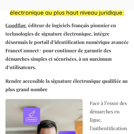
FranceConnect+ pour une signature
électronique au plus haut niveau juridique
Goodflag
, éditeur de logiciels français pionnier en
technologies de signature électronique, intègre
désormais le portail d’identification numérique avancée
FranceConnect+ pour continuer de garantir des
démarches simples et sécurisées, à un maximum
d’utilisateurs.
Rendre accessible la signature électronique qualifiée au
plus grand nombre
Face à l’essor des
démarches en
ligne,
l’authentification