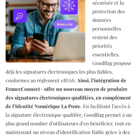
sécurisée et la
protection des
données
personnelles
restent des
priorités
essentielles.
Goodflag propose
déjà les signatures électroniques les plus fiables,
conformes au règlement eIDAS.
Ainsi, l’intégration de
FranceConnect+ offre un nouveau moyen de produire
des signatures électroniques qualifiées, en complément
de l’Identité Numérique La Poste
. En facilitant l’accès à
la signature électronique qualifiée, Goodflag permet à un
plus grand nombre d’utilisateurs d’en bénéficier, tout en
maintenant un niveau d’identification fiable grâce à des