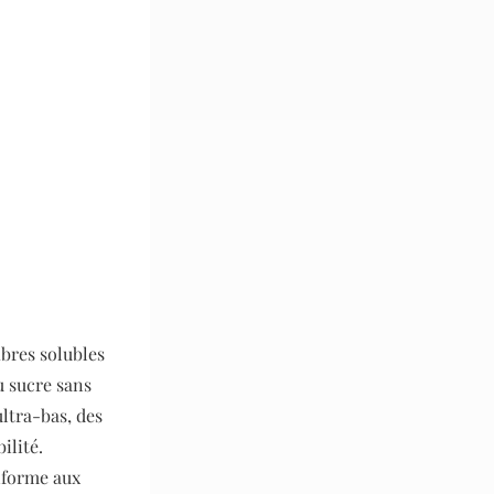
ibres solubles
u sucre sans
ltra-bas, des
ilité.
onforme aux