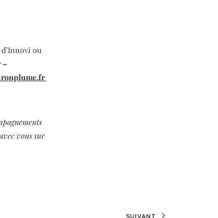
 d’Innovi ou
 –
tronplume.fr
compagnements
 avec vous sur
SUIVANT