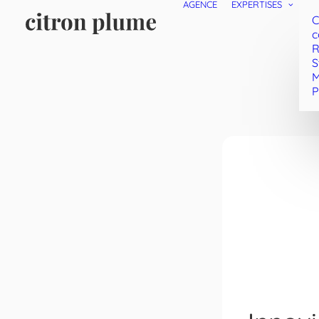
AGENCE
EXPERTISES
C
c
R
S
M
P