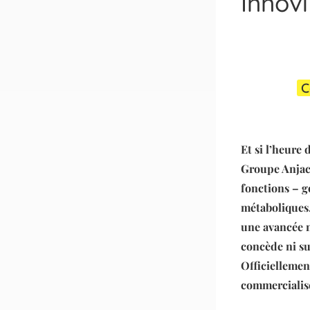
Innovi
C
Et si l’heure 
Groupe Anjac
fonctions – g
métaboliques.
une avancée m
concède ni sur
Officiellemen
commercialisé