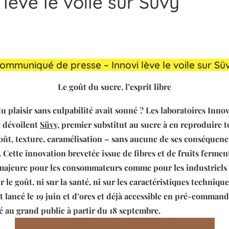
 lève le voile sur Süvy
ommuniqué de presse – Innovi lève le voile sur Sü
Le goût du sucre, l’esprit libre
du plaisir sans culpabilité avait sonné ? Les laboratoires Innovi
 dévoilent
Süvy
, premier substitut au sucre à en reproduire t
oût, texture, caramélisation – sans aucune de ses conséquenc
 Cette innovation brevetée issue de fibres et de fruits ferme
ajeure pour les consommateurs comme pour les industriels t
 le goût, ni sur la santé, ni sur les caractéristiques techniqu
t lancé le 19 juin et d’ores et déjà accessible en pré-command
 au grand public à partir du 18 septembre.