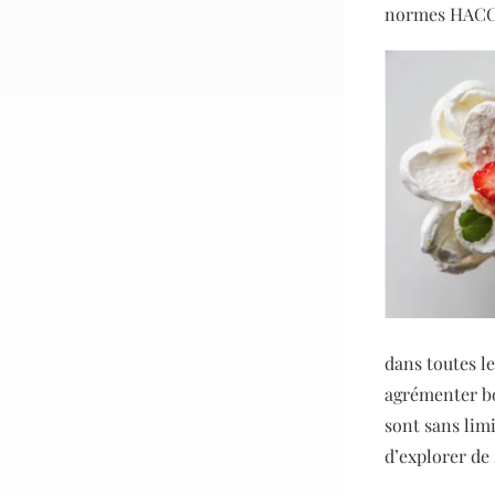
normes HACCP
dans toutes l
agrémenter bo
sont sans limi
d’explorer de