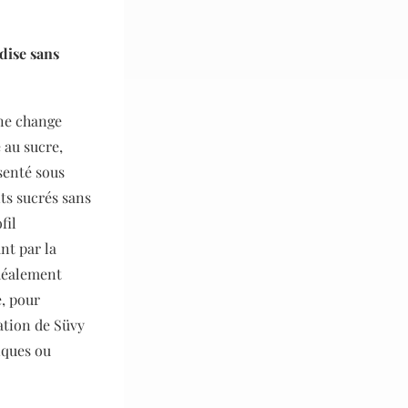
ndise sans
 ne change
e au sucre,
senté sous
ts sucrés sans
fil
nt par la
idéalement
e, pour
ation de Süvy
iques ou