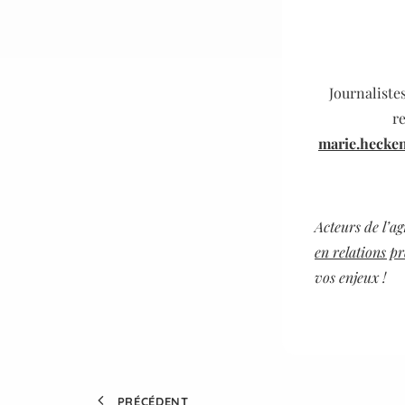
Journaliste
re
marie.hecke
Acteurs de l’a
en relations pr
vos enjeux !
PRÉCÉDENT