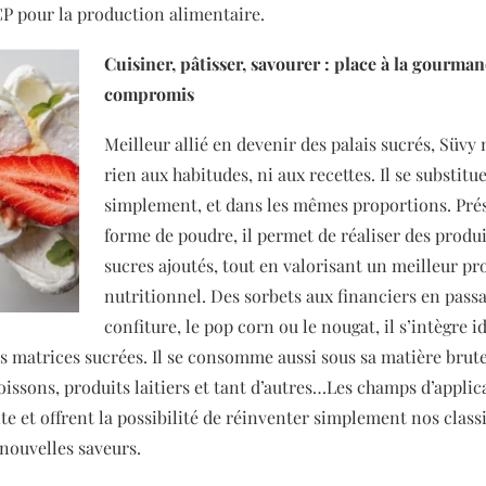
 pour la production alimentaire.
Cuisiner, pâtisser, savourer : place à la gourma
compromis
Meilleur allié en devenir des palais sucrés, Süvy
rien aux habitudes, ni aux recettes. Il se substitu
simplement, et dans les mêmes proportions. Pré
forme de poudre, il permet de réaliser des produi
sucres ajoutés, tout en valorisant un meilleur pro
nutritionnel. Des sorbets aux financiers en passa
confiture, le pop corn ou le nougat, il s’intègre 
es matrices sucrées. Il se consomme aussi sous sa matière brut
issons, produits laitiers et tant d’autres…Les champs d’applic
te et offrent la possibilité de réinventer simplement nos class
 nouvelles saveurs.