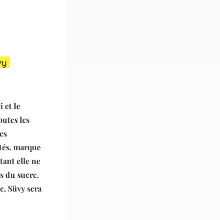
vy
 et le
outes les
es
ntés, marque
ant elle ne
es du sucre.
e, Süvy sera