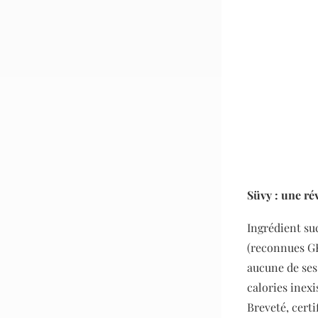
Süvy : une ré
Ingrédient suc
(reconnues GR
aucune de ses
calories inexi
Breveté, certi