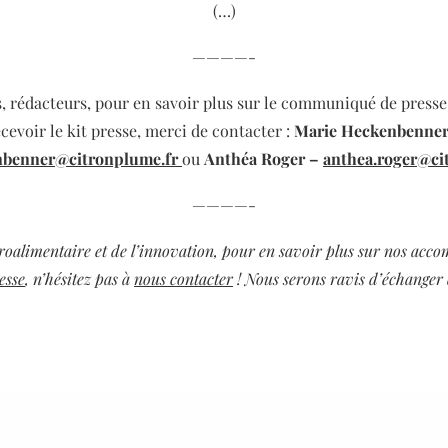
(…)
————-
s, rédacteurs, pour en savoir plus sur le communiqué de presse
cevoir le kit presse,
merci de contacter :
Marie Heckenbenner
nbenner@citronplume.fr
ou
Anthéa Roger –
anthea.roger@ci
————-
groalimentaire et de l’innovation, pour en savoir plus sur nos ac
esse
, n’hésitez pas à
nous contacter
! Nous serons ravis d’échanger