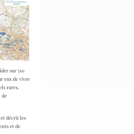
ider sur 510
r eux de vivre
ls rares,
 de
et décrit les
ents et de