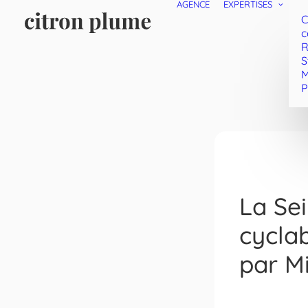
AGENCE
EXPERTISES
C
c
R
S
M
P
La Sei
cyclab
par Mi