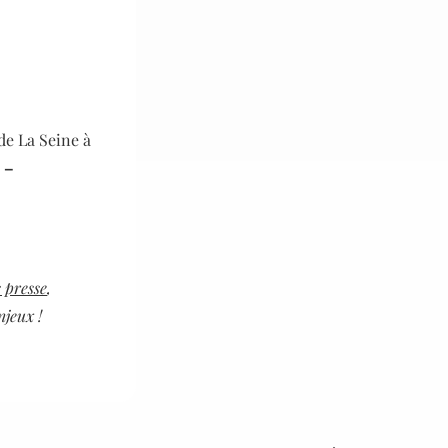
de La Seine à
 –
s presse
,
njeux !