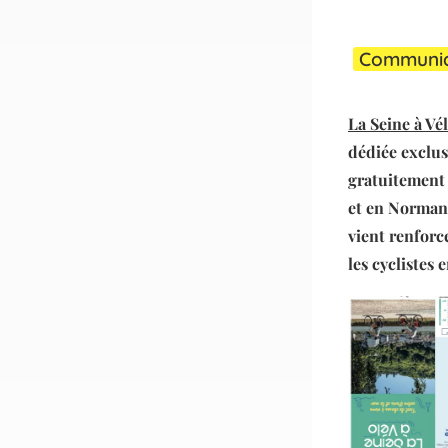
Communiqu
La Seine à Vé
dédiée exclus
gratuitement 
et en Normand
vient renforc
les cyclistes