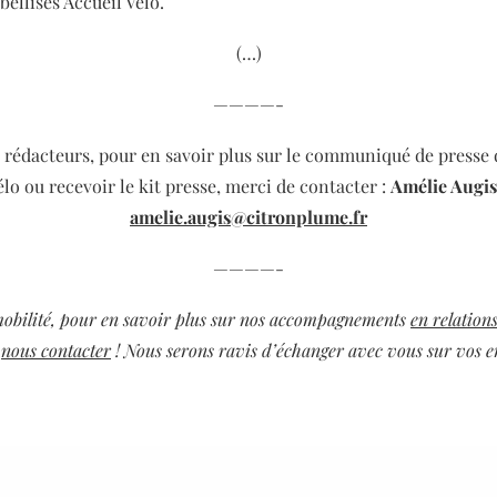
bellisés Accueil Vélo.
(…)
————-
, rédacteurs, pour en savoir plus sur le communiqué de presse 
élo ou recevoir le kit presse,
merci de contacter :
Amélie
Augis
amelie.augis@citronplume.fr
————-
mobilité, pour en savoir plus sur nos accompagnements
en relation
à
nous contacter
! Nous serons ravis d’échanger avec vous sur vos e