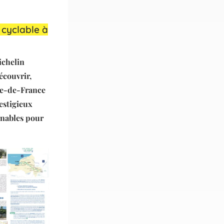
 cyclable à
ichelin
écouvrir,
Île-de-France
estigieux
rnables pour