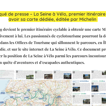
é de presse – La Seine à Vélo, premier itinéraire
avoir sa carte dédiée, éditée par Michelin
lo
devient le premier itinéraire cyclable à obtenir une carte M
ivement à lui. Les passionnés de cyclotourisme pourront la d
dans les Offices de Tourisme qui sillonnent le parcours, en 
ie, et sur le site internet de La Seine à Vélo. Ce document pr
er la position de La Seine à Vélo parmi les parcours incontou
 en quête d’aventures et d’escapades authentiques.