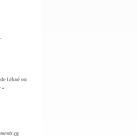
.
 de Lékué ou
 –
nements
en