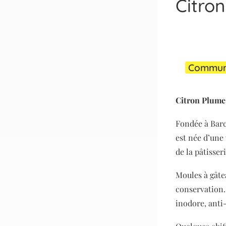
Citro
Communiq
Citron Plum
Fondée à Barc
est née d’une 
de la pâtisseri
Moules à gâtea
conservation…
inodore, anti