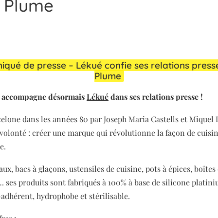
n Plume
ué de presse – Lékué confie ses relations presse
Plume
e accompagne désormais
Lékué
dans ses relations presse !
elone dans les années 80 par Joseph Maria Castells et Miquel 
volonté : créer une marque qui révolutionne la façon de cuisine
e.
ux, bacs à glaçons, ustensiles de cuisine, pots à épices, boîtes
 ses produits sont fabriqués à 100% à base de silicone platini
-adhérent, hydrophobe et stérilisable.