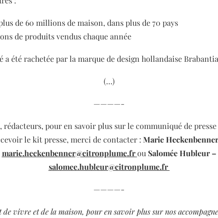
res :
plus de 60 millions de maison, dans plus de 70 pays
lions de produits vendus chaque année
é a été rachetée par la marque de design hollandaise Brabantia
(…)
————-
s, rédacteurs, pour en savoir plus sur le communiqué de presse
cevoir le kit presse,
merci de contacter :
Marie Heckenbenner
marie.heckenbenner@citronplume.fr
ou
Salomée Hubleur –
salomee.hubleur@citronplume.fr
————-
rt de vivre et de la maison, pour en savoir plus sur nos accompag