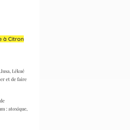
 à Citron
Llusa, Lékué
r et de faire
 de
um : atoxique,