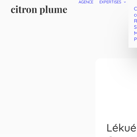
AGENCE
EXPERTISES
C
c
R
S
M
P
Lékué 