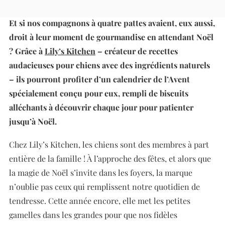
avec son calendrier de l’Avent
Et si nos compagnons à quatre pattes avaient, eux aussi,
droit à leur moment de gourmandise en attendant Noël
? Grâce à
Lily’s Kitchen
– créateur de recettes
audacieuses pour chiens avec des ingrédients naturels
– ils pourront profiter d’un calendrier de l’Avent
spécialement conçu pour eux, rempli de biscuits
alléchants à découvrir chaque jour pour patienter
jusqu’à Noël.
Chez Lily’s Kitchen, les chiens sont des membres à part
entière de la famille ! À l’approche des fêtes, et alors que
la magie de Noël s’invite dans les foyers, la marque
n’oublie pas ceux qui remplissent notre quotidien de
tendresse. Cette année encore, elle met les petites
gamelles dans les grandes pour que nos fidèles