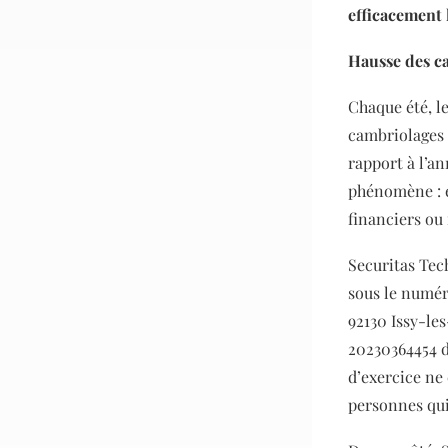
efficacement 
Hausse des ca
Chaque été, l
cambriolages 
rapport à l’a
phénomène : e
financiers ou 
Securitas Tec
sous le numéro
92130 Issy-le
20230364454 dé
d’exercice ne
personnes qui