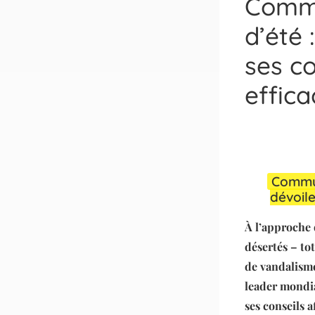
Commu
d’été 
ses co
effica
Commun
dévoile
À l’approche 
désertés – tot
de vandalisme
leader mondia
ses conseils 