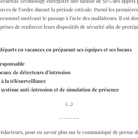
Securitas Technology enregistre une hausse de 50% des appels 
orces de l’ordre durant la période estivale. Parmi les premières
ersonnel motivant le passage à l’acte des malfaiteurs. Il est d
prises de renforcer leurs dispositifs de sécurité afin de proté
 départs en vacances en préparant ses équipes et ses
locaux
esponsable
ocaux de détecteurs d’intrusion
à la télésurveillance
 système anti-intrusion et de simulation de présence
(…)
————-
 rédacteurs, pour en savoir plus sur le communiqué de presse 