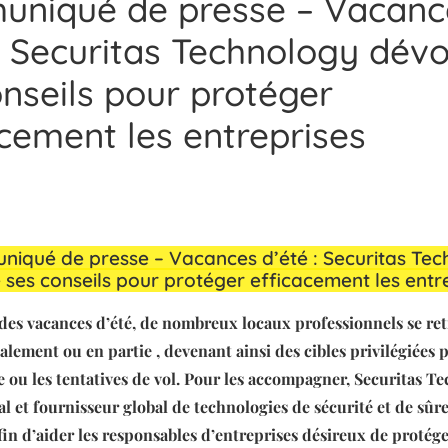
niqué de presse – Vacanc
: Securitas Technology dévo
nseils pour protéger
cement les entreprises
iqué de presse – Vacances d’été : Securitas Te
 ses conseils pour protéger efficacement les entr
des vacances d’été, de nombreux locaux professionnels se re
alement ou en partie , devenant ainsi des cibles privilégiées p
 ou les tentatives de vol. Pour les accompagner, Securitas T
l et fournisseur global de technologies de sécurité et de sûre
afin d’aider les responsables d’entreprises désireux de protég