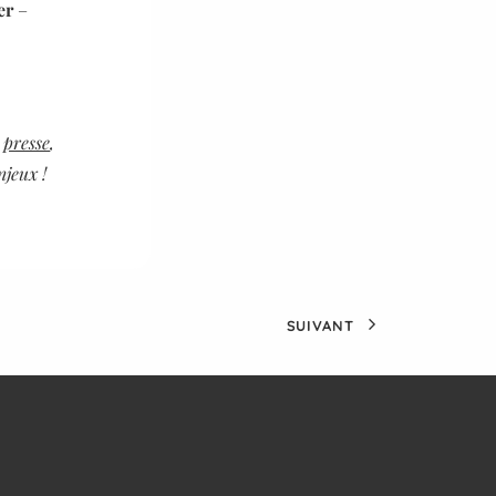
er
–
 presse
,
njeux !
SUIVANT