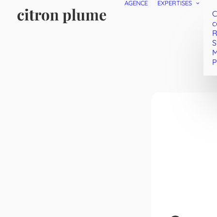
AGENCE
EXPERTISES
C
c
R
S
M
P