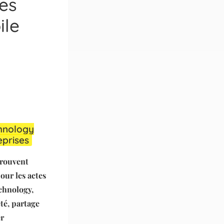
es
ile
chnology
eprises
trouvent
our les actes
echnology,
té, partage
er