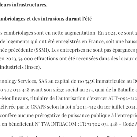
leurs infrastructures.
mbriolages et des intrusions durant l’été
es cambriolages sont en nette augmentation. En 2024, ce sont 
de logements qui ont été enregistrés en France, soit une hauss
nnée précédente (SSMI). Les entreprises ne sont pas épargnées 
n 2023, 74 000 effractions ont été recensées dans des locaux
industriels (Insee).
hnology Services, SAS au capital de 110 745€ immatriculée au 
 702 034 448 ayant son siège social au 253, quai de la Bataille 
s-Moulineaux, titulaire de l’autorisation d’exercer AUT-092-21
livrée par le CNAPS selon la loi n°2014-742 du 1er juillet 2014,
 confère aucune prérogative de puissance publique à l’entrepri
 en bénéficient N° TVA INTRACOM : FR 71 702 034 448 – Code