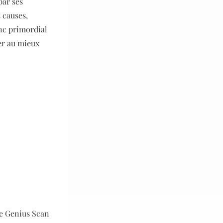
par ses
 causes,
onc primordial
ger au mieux
de Genius Scan