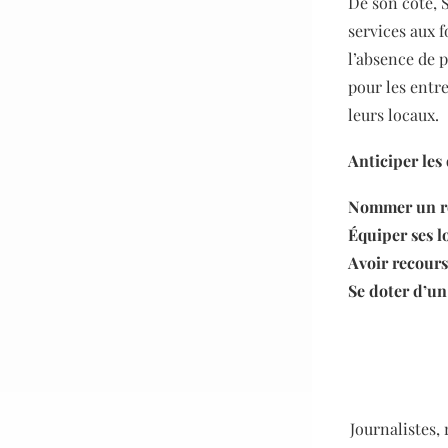
De son côté, 
services aux f
l’absence de p
pour les entre
leurs locaux.
Anticiper les
Nommer un r
Équiper ses l
Avoir recours 
Se doter d’un
Journalistes,