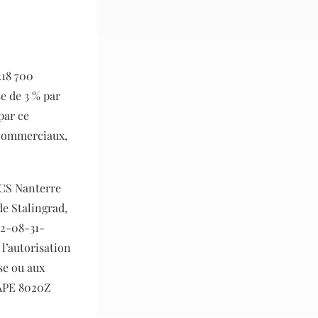
218 700
e de 3 % par
par ce
 commerciaux,
RCS Nanterre
de Stalingrad,
22-08-31-
 l’autorisation
se ou aux
 APE 8020Z