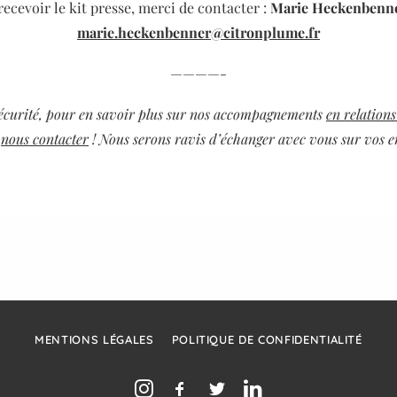
recevoir le kit presse,
merci de contacter :
Marie Heckenbenn
marie.heckenbenner@citronplume.fr
————-
sécurité, pour en savoir plus sur nos accompagnements
en relations
à
nous contacter
! Nous serons ravis d’échanger avec vous sur vos e
MENTIONS LÉGALES
POLITIQUE DE CONFIDENTIALITÉ