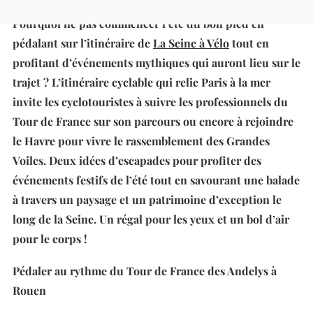
Pourquoi ne pas commencer l’été du bon pied en
pédalant sur l’itinéraire de
La Seine à Vélo
tout en
profitant d’événements mythiques qui auront lieu sur le
trajet ? L’itinéraire cyclable qui relie Paris à la mer
invite les cyclotouristes à suivre les professionnels du
Tour de France sur son parcours ou encore à rejoindre
le Havre pour vivre le rassemblement des Grandes
Voiles. Deux idées d’escapades pour profiter des
événements festifs de l’été tout en savourant une balade
à travers un paysage et un patrimoine d’exception le
long de la Seine. Un régal pour les yeux et un bol d’air
pour le corps !
Pédaler au rythme du Tour de France des Andelys à
Rouen