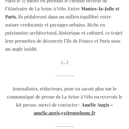
Paris le 27 juillet en prenant le chemin inverse de
l’itinéraire de La Seine à Vélo. Entre
Mantes-la-Jolie et
Paris
, ils pédaleront dans un milieu équilibré entre
nature verdoyante et paysages urbains. Riche en
patrimoine architectural, historique et culturel, ce trajet
leur permettra de découvrir l’île de France et Paris sous
un angle inédit.
(…)
————-
Journalistes, rédacteurs, pour en savoir plus sur le
communiqué de presse de La Seine à Vélo ou recevoir le
kit presse,
merci de contacter :
Amélie
Augis –
amelie.augis@citronplume.fr
————-