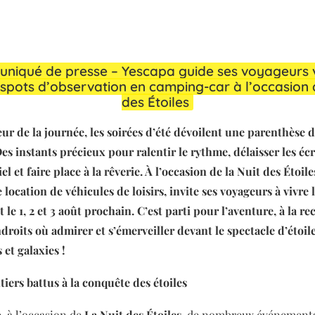
iqué de presse – Yescapa guide ses voyageurs v
 spots d’observation en camping-car à l’occasion 
des Étoiles
eur de la journée, les soirées d’été dévoilent une parenthèse d
s instants précieux pour ralentir le rythme, délaisser les écr
iel et faire place à la rêverie. À l’occasion de la Nuit des Étoile
location de véhicules de loisirs, invite ses voyageurs à vivre 
le 1, 2 et 3 août prochain. C’est parti pour l’aventure, à la r
roits où admirer et s’émerveiller devant le spectacle d’étoile
 et galaxies !
tiers battus à la conquête des étoiles
 à l’occasion de
La Nuit des Étoiles
, de nombreux événement