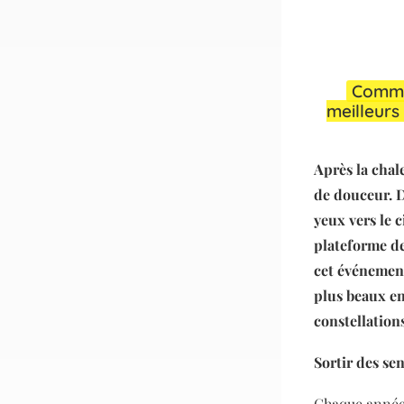
Commun
meilleurs
Après la chal
de douceur. De
yeux vers le c
plateforme de 
cet événement 
plus beaux end
constellations
Sortir des sen
Chaque année,