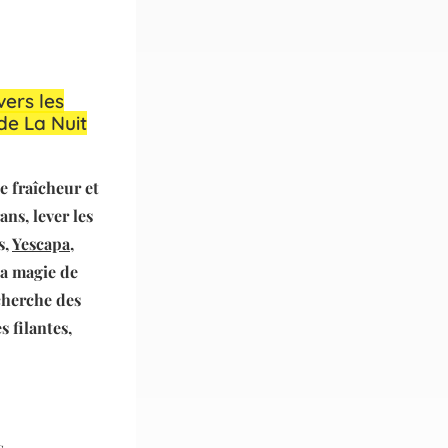
ers les
de La Nuit
e fraîcheur et
ans, lever les
s,
Yescapa
,
la magie de
echerche des
s filantes,
s