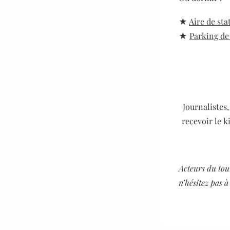
★
Aire de st
★
Parking de
Journalistes
recevoir le k
Acteurs du to
n’hésitez pas 