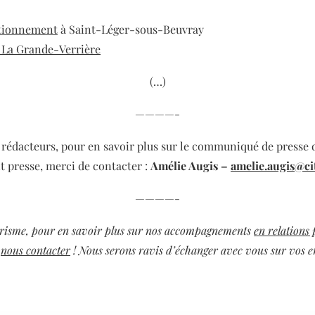
ationnement
à Saint-Léger-sous-Beuvray
 La Grande-Verrière
(…)
————-
, rédacteurs, pour en savoir plus sur le communiqué de presse 
it presse,
merci de contacter :
Amélie Augis –
amelie.augis@ci
————-
urisme, pour en savoir plus sur nos accompagnements
en relations 
à
nous contacter
! Nous serons ravis d’échanger avec vous sur vos e