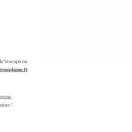
de Yescapa ou
tronplume.fr
presse
,
njeux !