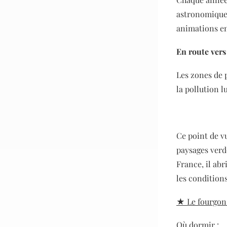
astronomiques
animations en
En route vers
Les zones de p
la pollution l
Ce point de v
paysages verd
France, il abr
les condition
★ Le fourgo
Où dormir :