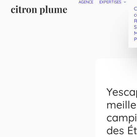
AGENCE
EXPERTISES
C
c
R
S
M
P
Yesca
meill
campi
des Ét