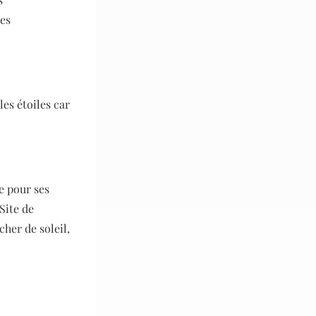
des
les étoiles car
e pour ses
Site de
cher de soleil,