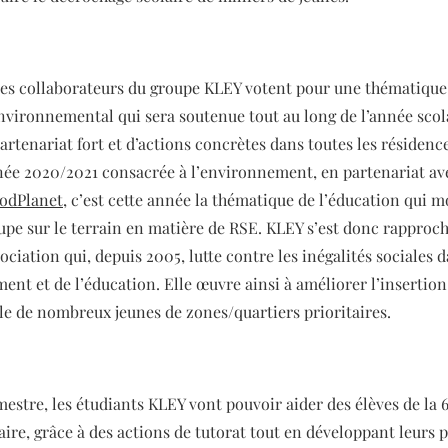
 les collaborateurs du groupe KLEY votent pour une thématique
environnemental qui sera soutenue tout au long de l’année scol
artenariat fort et d’actions concrètes dans toutes les résidenc
ée 2020/2021 consacrée à l’environnement, en partenariat ave
odPlanet
, c’est cette année la thématique de l’éducation qui mo
oupe sur le terrain en matière de RSE. KLEY s’est donc rapproc
sociation qui, depuis 2005, lutte contre les inégalités sociales 
ent et de l’éducation. Elle œuvre ainsi à améliorer l’insertion
le de nombreux jeunes de zones/quartiers prioritaires.
stre, les étudiants KLEY vont pouvoir aider des élèves de la 6e
laire, grâce à des actions de tutorat tout en développant leurs 