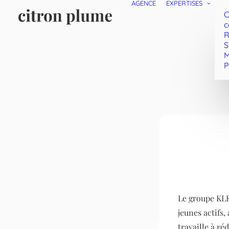
AGENCE
EXPERTISES
C
c
R
S
M
P
Le groupe KLEY
jeunes actifs
travaille à ré