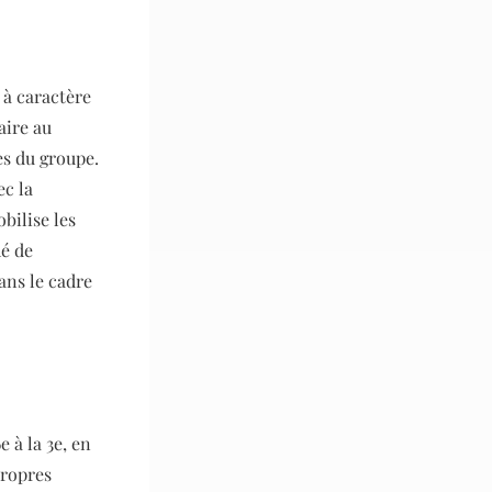
 à caractère
aire au
es du groupe.
c la
bilise les
hé de
dans le cadre
 à la 3e, en
propres