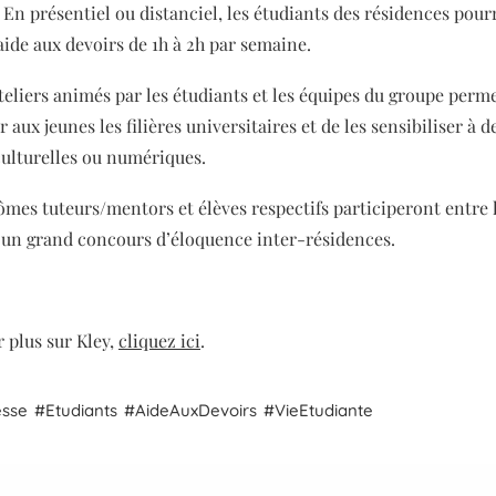
En présentiel ou distanciel, les étudiants des résidences pour
’aide aux devoirs de 1h à 2h par semaine.
ateliers animés par les étudiants et les équipes du groupe perm
r aux jeunes les filières universitaires et de les sensibiliser à d
ulturelles ou numériques.
nômes tuteurs/mentors et élèves respectifs participeront entre 
 un grand concours d’éloquence inter-résidences.
 plus sur Kley,
cliquez ici
.
esse
Etudiants
Aide
Aux
Devoirs
Vie
Etudiante