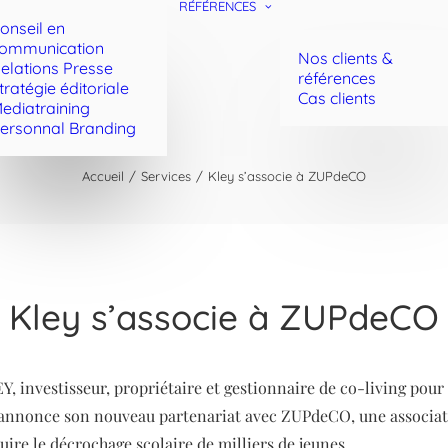
RÉFÉRENCES
onseil en
ommunication
Nos clients &
elations Presse
références
tratégie éditoriale
Cas clients
ediatraining
ersonnal Branding
Accueil
Services
Kley s’associe à ZUPdeCO
Kley s’associe à ZUPdeCO
, investisseur, propriétaire et gestionnaire de co-living pour
, annonce son nouveau partenariat avec ZUPdeCO, une associat
duire le décrochage scolaire de milliers de jeunes.