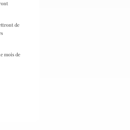
ront
ettront de
es
le mois de