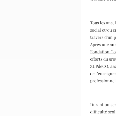
Tous les ans,
social et/ou 
travers d’un p
Après une ann
Fondation Go
efforts du gr
ZUPdeCO
, as
de l’enseignem
professionnel
Durant un seme
difficulté sco