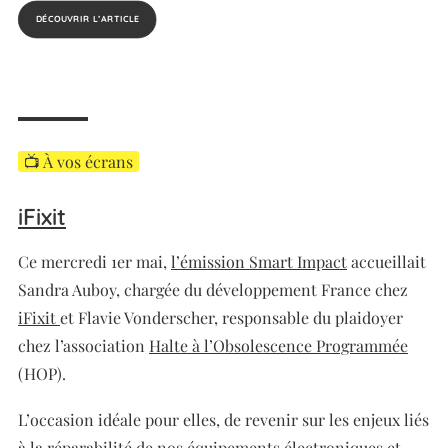
DÉCOUVRIR L’ARTICLE
📺 À vos écrans
iFixit
Ce mercredi 1er mai,
l’émission Smart Impact
accueillait
Sandra Auboy, chargée du développement France chez
iFixit
et Flavie Vonderscher, responsable du plaidoyer
chez l’association
Halte à l’Obsolescence Programmée
(HOP).
L’occasion idéale pour elles, de revenir sur les enjeux liés
à la réparabilité de nos équipements électroniques et