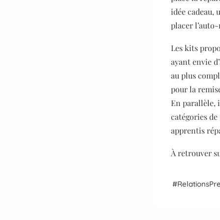
idée cadeau, u
placer l’auto
Les kits propo
ayant envie d
au plus compl
pour la remis
En parallèle, 
catégories de 
apprentis rép
À retrouver s
Relations
Pr