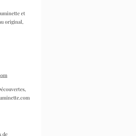
Luminette et
u original,
com
Découvertes,
yluminette.com
s de