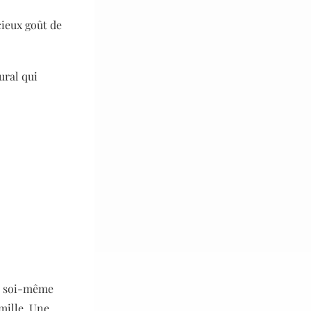
cieux goût de
ural qui
par soi-même
amille. Une