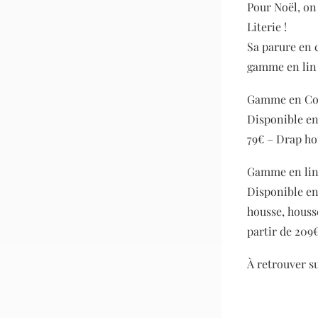
Pour Noël, on
Literie !
Sa parure en 
gamme en lin 
Gamme en Coto
Disponible en 
79€ – Drap hou
Gamme en lin,
Disponible en 
housse, housse
partir de 209€
À retrouver s