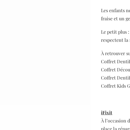
Les enfants ne
fraise et un g
Le petit plus 
respectent la 
À retrouver s
Coffret Denti
Coffret Décou
Coffret Dentif
Coffret Kids 
iFixit
À l’occasion d
place la répar