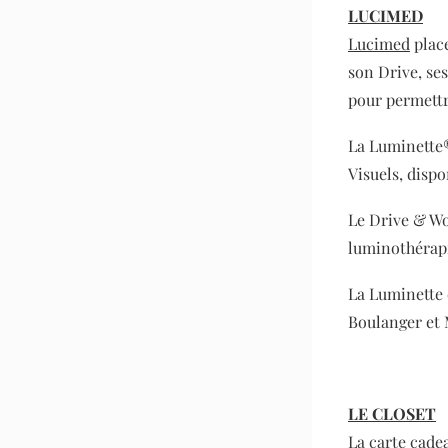
LUCIMED
Lucimed
place
son Drive, se
pour permettr
La Luminette®
Visuels, disp
Le Drive & Wor
luminothérapi
La Luminette 
Boulanger et 
LE CLOSET
La carte cade