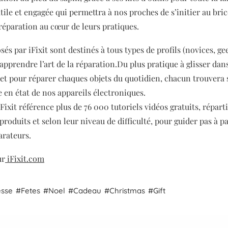
tile et engagée qui permettra à nos proches de s’initier au bri
-réparation au cœur de leurs pratiques.
sés par iFixit sont destinés à tous types de profils (novices, g
’apprendre l’art de la réparation.Du plus pratique à glisser da
et pour réparer chaques objets du quotidien, chacun trouvera s
e en état de nos appareils électroniques.
iFixit référence plus de 76 000 tutoriels vidéos gratuits, répart
produits et selon leur niveau de difficulté, pour guider pas à pa
arateurs.
ur
iFixit.com
esse
Fetes
Noel
Cadeau
Christmas
Gift