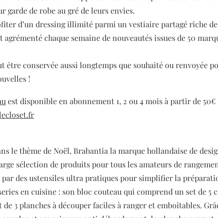
r garde de robe au gré de leurs envies.
fiter d’un dressing illimité parmi un vestiaire partagé riche de
et agrémenté chaque semaine de nouveautés issues de 50 marq
t être conservée aussi longtemps que souhaité ou renvoyée p
uvelles !
au
est disponible en abonnement 1, 2 ou 4 mois à partir de 50€ s
lecloset.fr
ans le thème de Noël, Brabantia la marque hollandaise de desig
arge sélection de produits pour tous les amateurs de rangemen
ar des ustensiles ultra pratiques pour simplifier la préparati
sseries en cuisine : son bloc couteau qui comprend un set de 5 
t de 3 planches à découper faciles à ranger et emboîtables. Grâ