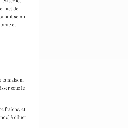
’éviter les
permet de
roulant selon
nomie et
r la maison,
isser sous le
e fraîche, et
nde) à diluer