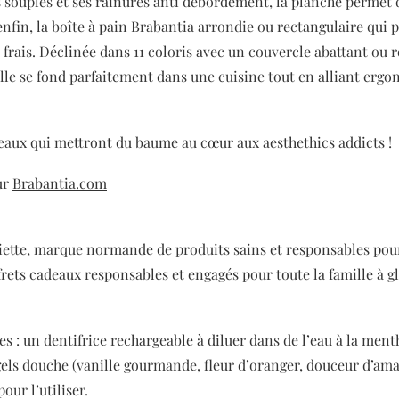
 souples et ses rainures anti débordement, la planche permet d
enfin, la boîte à pain Brabantia arrondie ou rectangulaire qui 
 frais. Déclinée dans 11 coloris avec un couvercle abattant ou 
 elle se fond parfaitement dans une cuisine tout en alliant ergo
eaux qui mettront du baume au cœur aux aesthethics addicts !
ur
Brabantia.com
liette, marque normande de produits sains et responsables pou
rets cadeaux responsables et engagés pour toute la famille à gl
es : un dentifrice rechargeable à diluer dans de l’eau à la menth
gels douche (vanille gourmande, fleur d’oranger, douceur d’ama
our l’utiliser.