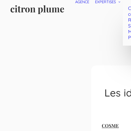
AGENCE
EXPERTISES
C
c
R
S
M
P
Les i
COSME