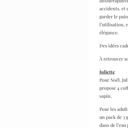
antidérapants
accidents. et 
garder le pain
l’utilisation,
élégance.
Des idées cad
À retrouver s
Juliette
Pour Noël, Ju
propose 4 coff
sapin.
Pour les adult
un pack de 3 
dans de l’eau p