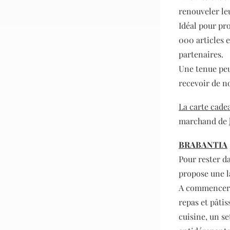
renouveler leu
Idéal pour pro
000 articles 
partenaires.
Une tenue peu
recevoir de no
La carte cade
marchand de
BRABANTIA
Pour rester d
propose une l
A commencer p
repas et pâti
cuisine, un se