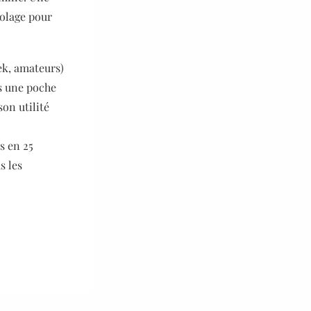
colage pour
eek, amateurs)
ns une poche
on utilité
is en 25
s les