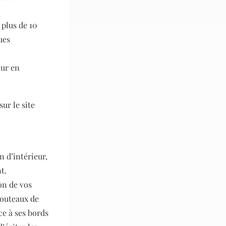
 plus de 10
ues
our en
ur le site
n d’intérieur,
t.
on de vos
couteaux de
ce à ses bords