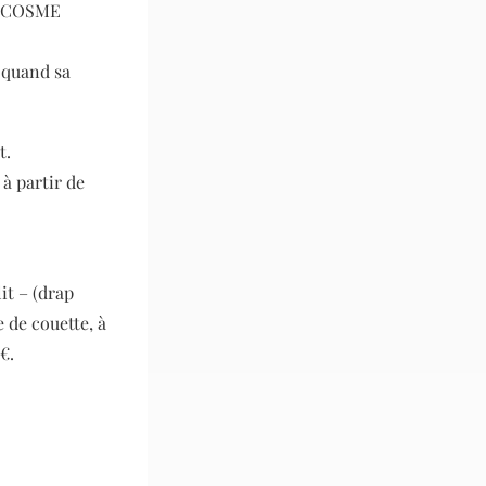
ec COSME
, quand sa
t.
 à partir de
it – (drap
e de couette, à
€.