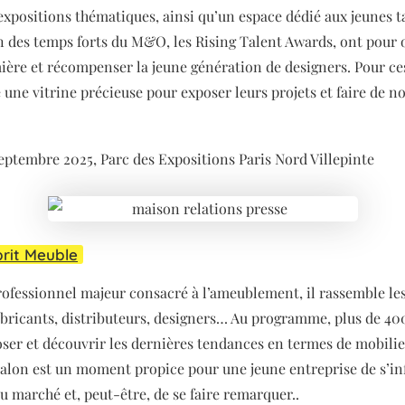
expositions thématiques, ainsi qu’un espace dédié aux jeunes t
un des temps forts du M&O, les Rising Talent Awards, ont pour o
ière et récompenser la jeune génération de designers. Pour ce
 une vitrine précieuse pour exposer leurs projets et faire de n
eptembre 2025, Parc des Expositions Paris Nord Villepinte
prit Meuble
fessionnel majeur consacré à l’ameublement, il rassemble les
fabricants, distributeurs, designers… Au programme, plus de 4
ser et découvrir les dernières tendances en termes de mobilie
e salon est un moment propice pour une jeune entreprise de s’in
u marché et, peut-être, de se faire remarquer..