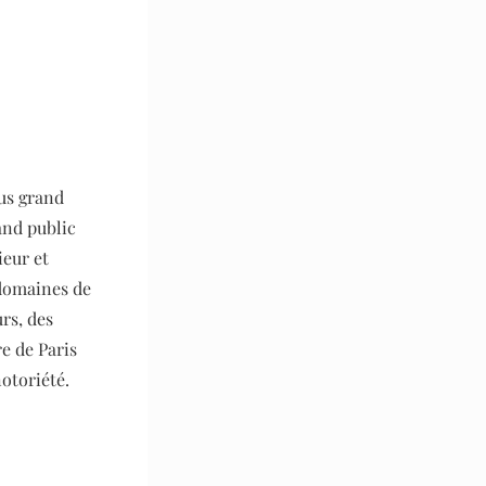
lus grand
and public
ieur et
 domaines de
urs, des
e de Paris
otoriété.