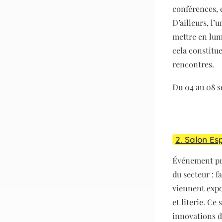
conférences, 
D’ailleurs, l’
mettre en lum
cela constitue
rencontres.
Du 04 au 08 s
2. Salon Es
Événement pro
du secteur : 
viennent expo
et literie. C
innovations d