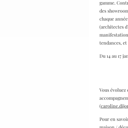
gamme. Contra
des showroom
chaque année e
(architectes d
manifestation
tendances, et
Du 14 au 17 ja
Vous évoluez 
accompagneme
(
caroline.dij
Pour en savoir
maison / déco