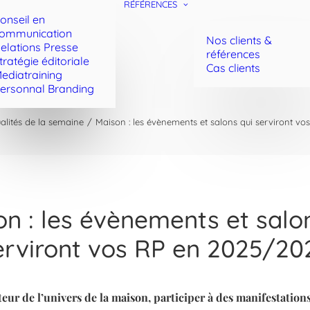
RÉFÉRENCES
onseil en
ommunication
Nos clients &
elations Presse
références
tratégie éditoriale
Cas clients
ediatraining
ersonnal Branding
alités de la semaine
Maison : les évènements et salons qui serviront v
n : les évènements et salo
erviront vos RP en 2025/20
teur de l’univers de la maison, participer à des manifestations