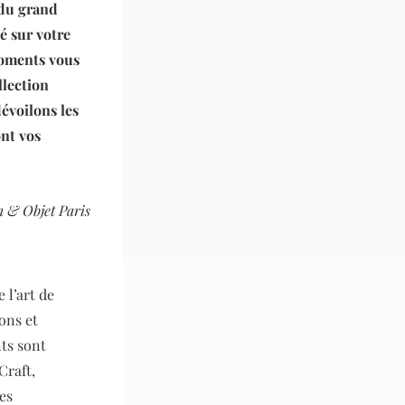
 du grand
é sur votre
moments vous
llection
dévoilons les
nt vos
 & Objet Paris
 l’art de
ions et
ts sont
Craft,
es