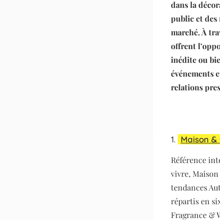
dans la décor
public et des
marché. À tra
offrent l’opp
inédite ou bie
événements et
relations pre
1.
Maison &
Référence int
vivre, Maison 
tendances Aut
répartis en s
Fragrance & W