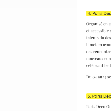
4. Paris De
Organisé en s
et accessible
talents du de
il met en avan
des rencontre
nouveaux conc
célébrant le d
Du 04 au 13 s
5. Paris Dé
Paris Déco Of