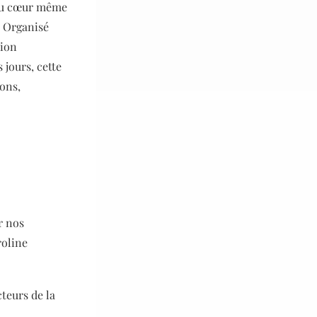
 au cœur même
 Organisé
tion
 jours, cette
ons,
r nos
roline
cteurs de la