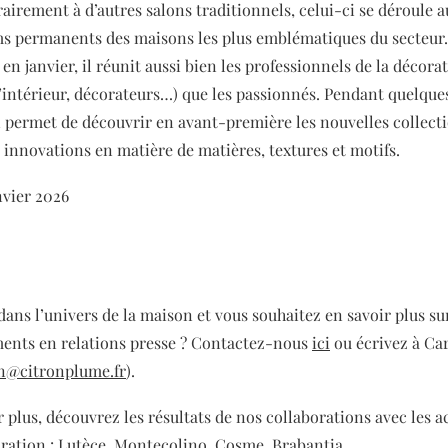
irement à d’autres salons traditionnels, celui-ci se déroule
s permanents des maisons les plus emblématiques du secteur.
n janvier, il réunit aussi bien les professionnels de la décora
’intérieur, décorateurs…) que les passionnés. Pendant quelques
 permet de découvrir en avant-première les nouvelles collecti
 innovations en matière de matières, textures et motifs.
nvier 2026
dans l’univers de la maison et vous souhaitez en savoir plus su
nts en relations presse ? Contactez-nous
ici
ou écrivez à Ca
on@citronplume.fr
).
 plus, découvrez les résultats de nos collaborations avec les a
ration :
Lutèce
,
Montecolino
,
Cosme
,
Brabantia
.