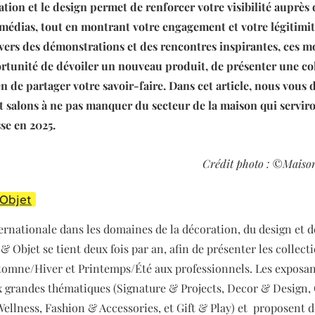
ation et le design permet de renforcer votre visibilité auprès
 médias, tout en montrant votre engagement et votre légitimit
vers des démonstrations et des rencontres inspirantes, ces 
ortunité de dévoiler un nouveau produit, de présenter une co
n de partager votre savoir-faire. Dans cet article, nous vous 
 salons à ne pas manquer du secteur de la maison qui serviro
sse en 2025.
Crédit photo : ©Maison
 Objet
ernationale dans les domaines de la décoration, du design et de
& Objet se tient deux fois par an, afin de présenter les collect
omne/Hiver et Printemps/Été aux professionnels. Les exposan
ix grandes thématiques (Signature & Projects, Decor & Design, 
ellness, Fashion & Accessories, et Gift & Play) et proposent d