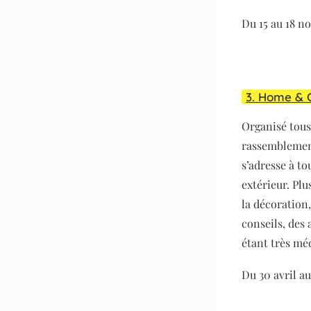
Du 15 au 18 n
3. Home & C
Organisé tous 
rassemblement
s’adresse à t
extérieur. Pl
la décoration,
conseils, des 
étant très méd
Du 30 avril au