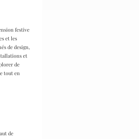
ension festive
s et les
nés de design,
tallations et
plorer de
e tout en
aut de