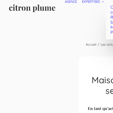
AGENCE
EXPERTISES
C
c
R
S
M
P
Accueil
Les actu
Maiso
s
En tant qu’ac