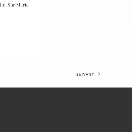
lle
,
Sur Marie
SUIVANT