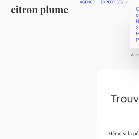
AGENCE
EXPERTISES
C
c
R
S
M
P
Accu
Trouv
Même si la pé