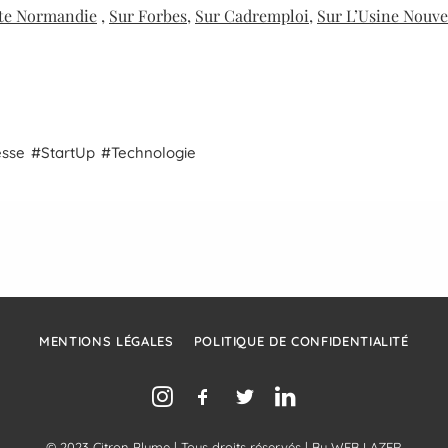
tte Normandie
,
Sur Forbes
,
Sur Cadremploi
,
Sur L’Usine Nouve
esse
Start
Up
Technologie
MENTIONS LÉGALES
POLITIQUE DE CONFIDENTIALITÉ
© 2023 Citron Plume | Tous droits réservés | By
WEB LAZER