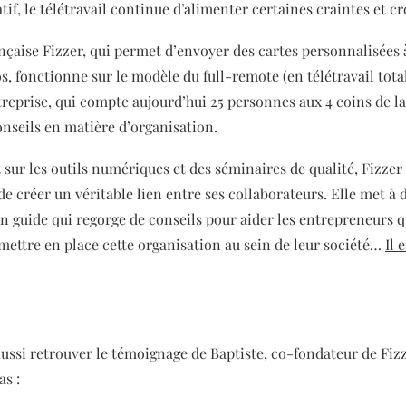
latif, le télétravail continue d’alimenter certaines craintes et c
nçaise Fizzer, qui permet d’envoyer des cartes personnalisées à
s, fonctionne sur le modèle du
full-remote (en télétravail tota
treprise, qui compte aujourd’hui 25 personnes aux 4 coins de la
onseils en matière d’organisation.
 sur les outils numériques et des séminaires de qualité, Fizzer
 de créer un véritable lien entre ses collaborateurs. Elle met à 
un guide qui regorge de conseils pour aider les entrepreneurs q
 mettre en place cette organisation au sein de leur société…
Il 
ussi retrouver le témoignage de Baptiste, co-fondateur de Fiz
as :