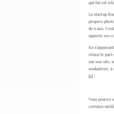
qui lui est re
La startup fra
propres photo
de 6 ans. L’en
apporte ses c
En s’appuyant
réussi le pari
sur son site, 
souhaitent, à
ici
!
Vous pouvez a
certains médi