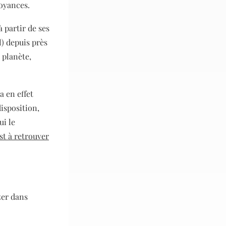
royances.
 partir de ses
l)
depuis près
 planète,
a en effet
disposition,
ui le
est à retrouver
zer dans