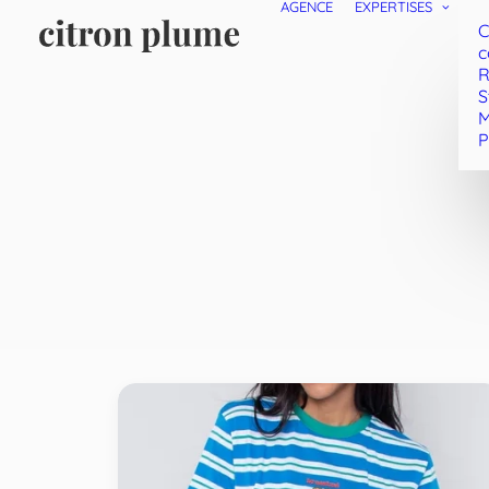
AGENCE
EXPERTISES
C
c
R
S
M
P