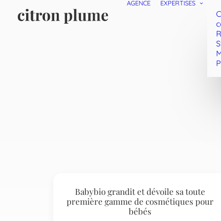
AGENCE
EXPERTISES
C
c
R
S
M
P
Babybio grandit et dévoile sa toute
première gamme de cosmétiques pour
bébés