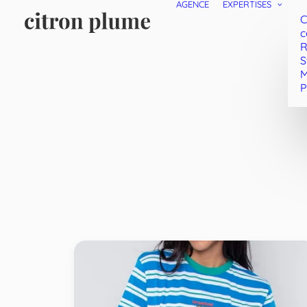
AGENCE
EXPERTISES
C
c
R
S
M
P