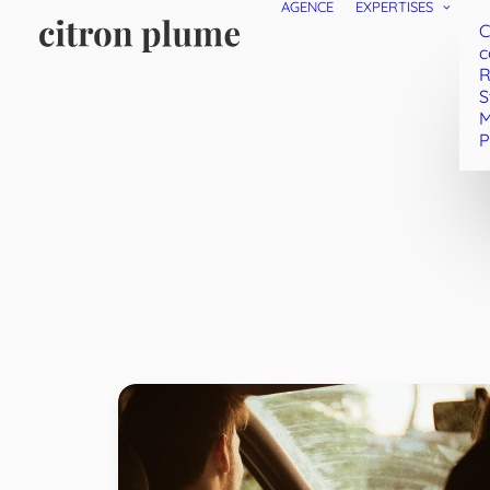
AGENCE
EXPERTISES
C
c
R
S
M
P