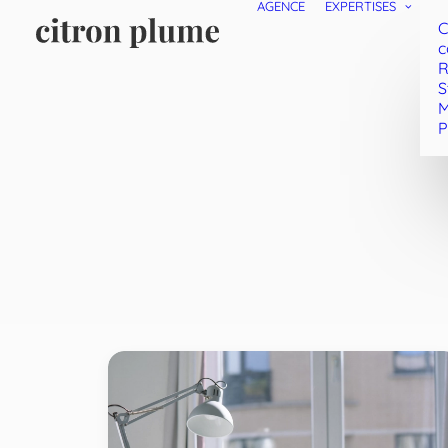
AGENCE
EXPERTISES
C
c
R
S
M
P