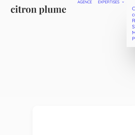
AGENCE
EXPERTISES
C
c
R
S
M
P