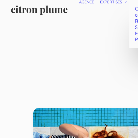
AGENCE
EXPERTISES
C
c
R
S
M
P