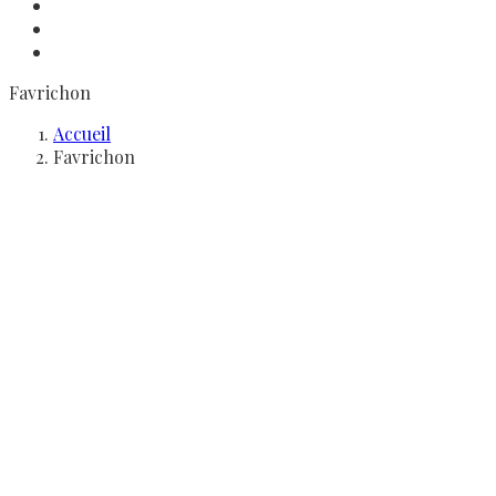
Favrichon
Accueil
Favrichon