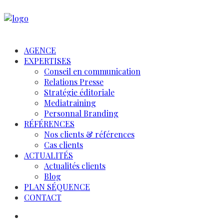
AGENCE
EXPERTISES
Conseil en communication
Relations Presse
Stratégie éditoriale
Mediatraining
Personnal Branding
RÉFÉRENCES
Nos clients & références
Cas clients
ACTUALITÉS
Actualités clients
Blog
PLAN SÉQUENCE
CONTACT