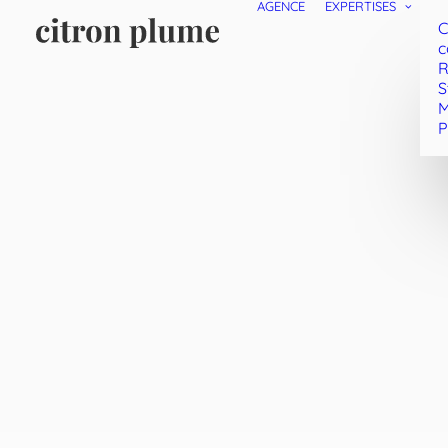
AGENCE
EXPERTISES
C
c
R
S
M
P