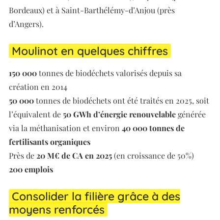
Bordeaux) et à Saint-Barthélémy-d’Anjou (près
d’Angers).
Moulinot en quelques chiffres
150 000
tonnes de biodéchets valorisés depuis sa
création en 2014
50 000
tonnes de biodéchets ont été traités en 2025, soit
l’équivalent de
50 GWh d’énergie renouvelable
générée
via la méthanisation et environ
40 000 tonnes de
fertilisants organiques
Près de
20 M€ de CA en 2025
(en croissance de 50%)
200 emplois
Consolider la filière grâce à des
moyens renforcés