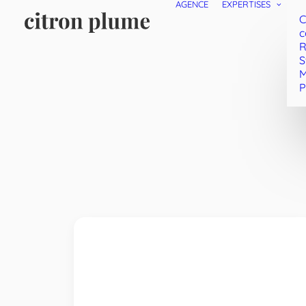
AGENCE
EXPERTISES
C
c
R
S
M
P