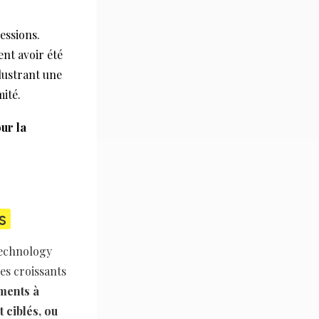
essions.
nt avoir été
llustrant une
ité.
ur la
s
Technology
es croissants
ements à
 ciblés, ou