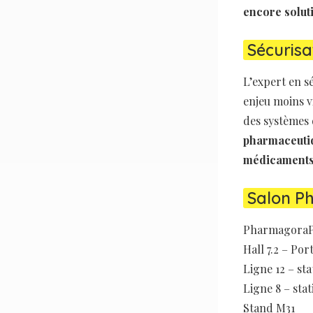
encore soluti
Sécurisa
L’expert en s
enjeu moins vi
des systèmes 
pharmaceutiq
médicament
Salon Ph
PharmagoraP
Hall 7.2 – Por
Ligne 12 – sta
Ligne 8 – sta
Stand M31