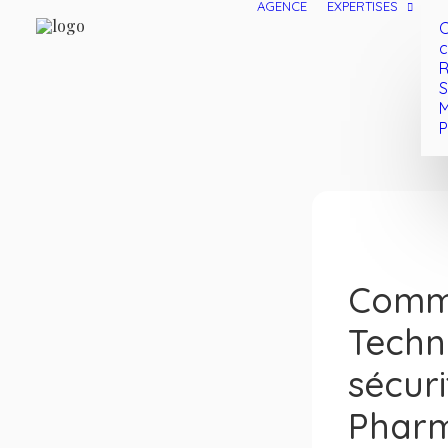
AGENCE
EXPERTISES
C
c
R
S
M
P
Commu
Techn
sécur
Pharm