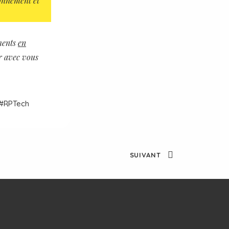
onnement et
ments
en
r avec vous
RPTech
SUIVANT