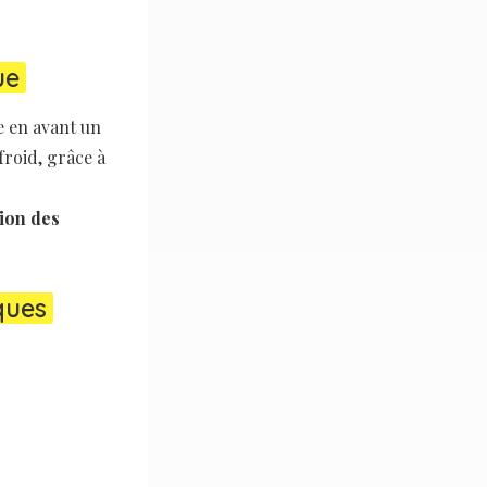
ue
e en avant un
 froid, grâce à
tion des
ques