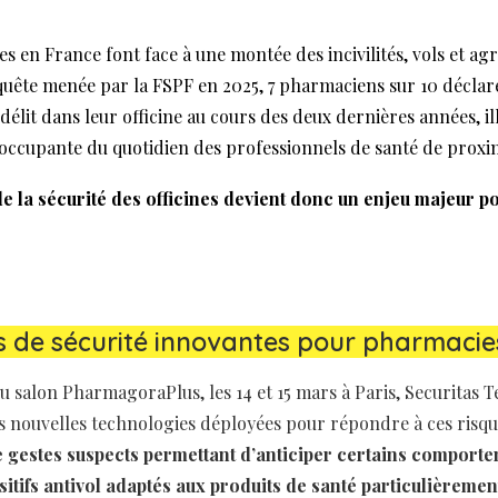
s en France font face à une montée des incivilités, vols et agr
uête menée par la FSPF en 2025, 7 pharmaciens sur 10 déclare
délit dans leur officine au cours des deux dernières années, i
occupante du quotidien des professionnels de santé de proxim
e la sécurité des officines devient donc un enjeu majeur po
s de sécurité innovantes pour pharmacie
du salon PharmagoraPlus, les 14 et 15 mars à Paris, Securitas 
s nouvelles technologies déployées pour répondre à ces risqu
e gestes suspects permettant d’anticiper certains comport
sitifs antivol adaptés aux produits de santé particulièrement