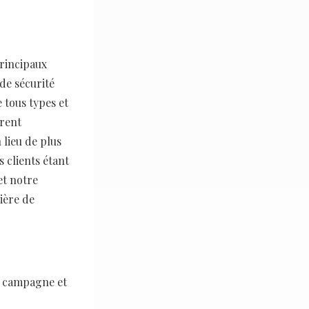
principaux
de sécurité
 tous types et
trent
 lieu de plus
 clients étant
et notre
ière de
te campagne et