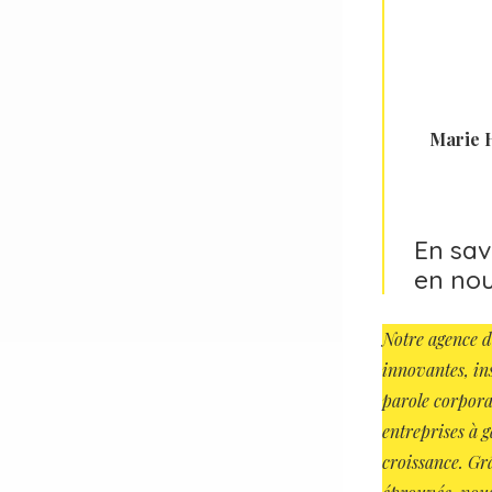
Marie 
En sav
en nou
Notre agence d
innovantes, ins
parole corporat
entreprises à g
croissance. Gr