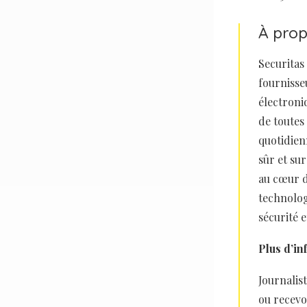
À prop
Securitas
fournisse
électroni
de toutes
quotidien
sûr et su
au cœur d
technolog
sécurité e
Plus d’in
Journalis
ou recevo