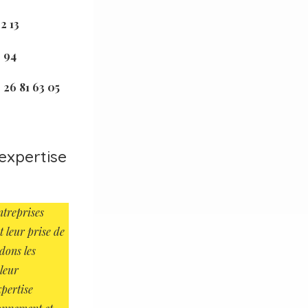
2 13
0 94
26 81 63 05
expertise
ntreprises
t leur prise de
dons les
 leur
xpertise