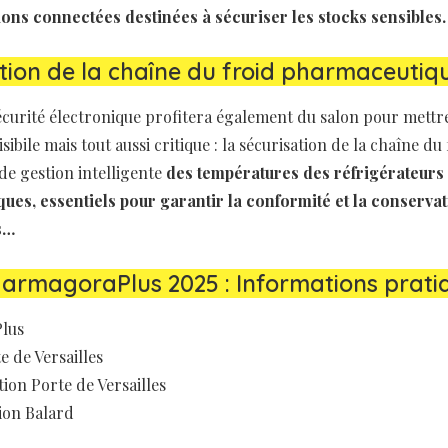
ons connectées destinées à sécuriser les stocks sensibles.
tion de la chaîne du froid pharmaceutiq
écurité électronique profitera également du salon pour mettr
sibile mais tout aussi critique : la sécurisation de la chaîne du
de gestion intelligente
des températures des réfrigérateurs
ues, essentiels pour garantir la conformité et la conserva
s…
armagoraPlus 2025 : Informations prati
lus
te de Versailles
tion Porte de Versailles
tion Balard