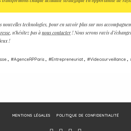
 transformons chaque actualité stratégique en opportunité de ray
s nouvelles technologies
, pour en savoir plus sur nos accompagne
presse
, n’hésitez pas à
nous contacter
! Nous serons ravis d’échange
jeux !
,
,
,
,
sse
Agence
RP
Paris
Entrepreneuriat
Videosurveillance
MENTIONS LÉGALES
POLITIQUE DE CONFIDENTIALITÉ