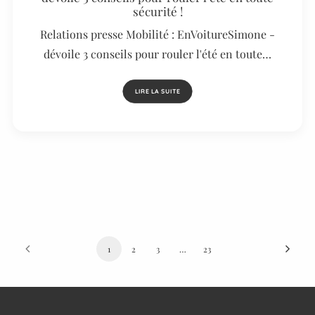
sécurité !
Relations presse Mobilité : EnVoitureSimone -
dévoile 3 conseils pour rouler l'été en toute…
LIRE LA SUITE
1
2
3
…
23