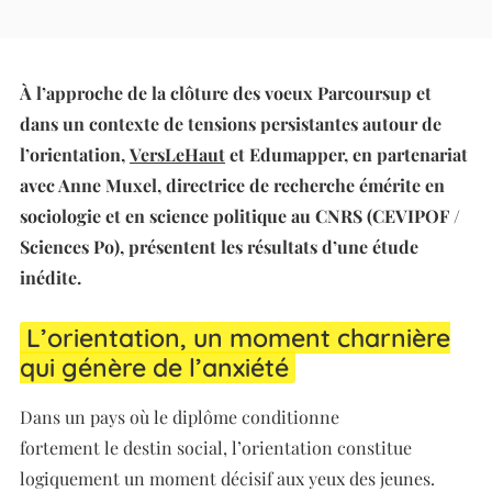
à l’erreur
À l’approche de la clôture des voeux Parcoursup et
dans un contexte de tensions persistantes autour de
l’orientation,
VersLeHaut
et Edumapper, en partenariat
avec Anne Muxel, directrice de recherche émérite en
sociologie et en science politique au CNRS (CEVIPOF /
Sciences Po), présentent les résultats d’une étude
inédite.
L’orientation, un moment charnière
qui génère de l’anxiété
Dans un pays où le diplôme conditionne
fortement le destin social, l’orientation constitue
logiquement un moment décisif aux yeux des jeunes.