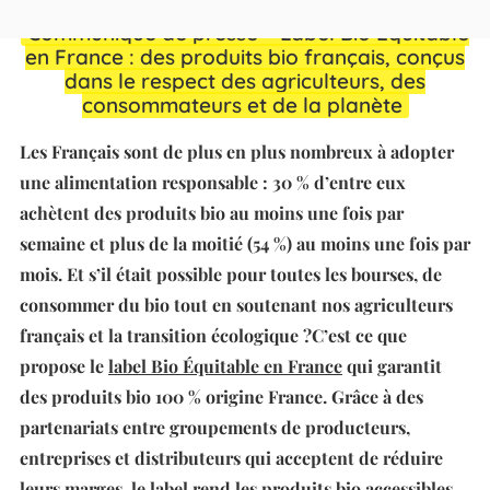
Communiqué de presse – Label Bio Équitable
en France : des produits bio français, conçus
dans le respect des agriculteurs, des
consommateurs et de la planète
Les Français sont de plus en plus nombreux à adopter
une alimentation responsable : 30 % d’entre eux
achètent des produits bio au moins une fois par
semaine et plus de la moitié (54 %) au moins une fois par
mois. Et s’il était possible pour toutes les bourses, de
consommer du bio tout en soutenant nos agriculteurs
français et la transition écologique ?C’est ce que
propose le
label Bio Équitable en France
qui garantit
des produits bio 100 % origine France. Grâce à des
partenariats entre groupements de producteurs,
entreprises et distributeurs qui acceptent de réduire
leurs marges, le label rend les produits bio accessibles