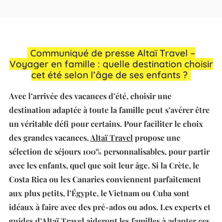
Communiqué de presse Altaï Travel –
Voyager en famille : quelle destination choisir
cet été selon l’âge de ses enfants ?
Avec l’arrivée des vacances d’été, choisir une
destination adaptée à toute la famille peut s’avérer être
un véritable défi pour certains. Pour faciliter le choix
des grandes vacances,
Altaï Travel
propose une
sélection de séjours 100% personnalisables, pour partir
avec les enfants, quel que soit leur âge. Si la Crète, le
Costa Rica ou les Canaries conviennent parfaitement
aux plus petits, l’Égypte, le Vietnam ou Cuba sont
idéaux à faire avec des pré-ados ou ados. Les experts et
guides d’Altaï Travel aideront les familles à adapter ces