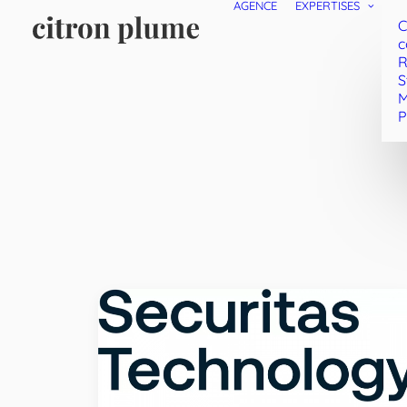
AGENCE
EXPERTISES
C
c
R
S
M
P