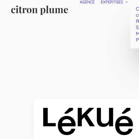
AGENCE
EXPERTISES
C
c
R
S
M
P