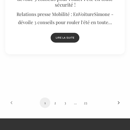
sécurité !
Relations presse Mobilité : EnVoitureSimone -
dévoile 3 conseils pour rouler l'été en toute…
LIRE LA SUITE
1
2
3
…
23