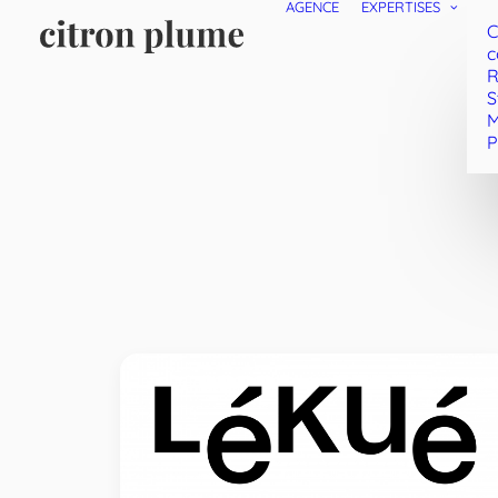
AGENCE
EXPERTISES
C
c
R
S
M
P