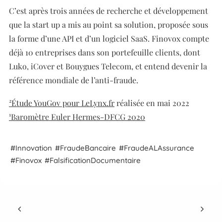
C’est après trois années de recherche et développement
que la start up a mis au point sa solution, proposée sous
la forme d’une API et d’un logiciel SaaS. Finovox compte
déjà 10 entreprises dans son portefeuille clients, dont
Luko, iCover et Bouygues Telecom, et entend devenir la
référence mondiale de l’anti-fraude.
²Étude YouGov pour LeLynx.fr
réalisée en mai 2022
¹Baromètre Euler Hermes-DFCG 2020
Innovation
Fraude
Bancaire
Fraude
A
L
Assurance
Finovox
Falsification
Documentaire