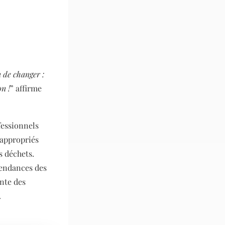
n de changer :
n !
” affirme
ofessionnels
 appropriés
s déchets.
tendances des
nte des
.