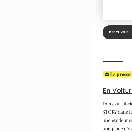
DÉCOUVRIR L
📻
La presse 
En Voitu
Dans sa
rubr
STORY
dans l
une étude me
une place d’e