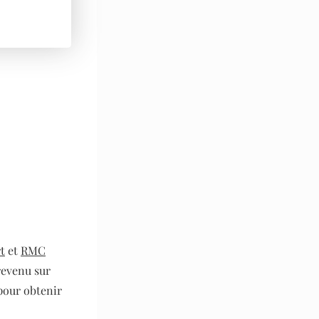
t
et
RMC
revenu sur
 pour obtenir