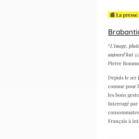
📰 La presse
Brabanti
“
L’image, plutô
aujourd’hui 55
Pierre Bomme
Depuis le 1er 
comme pour le
les bons gest
Interrogé par
consommateurs
Français à int