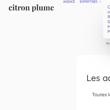
AGENCE
EXPERTISES
C
c
R
S
M
P
Ac
Les ac
Toutes l