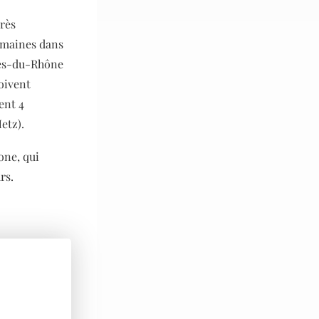
très
semaines dans
ches-du-Rhône
oivent
ent 4
Metz).
one, qui
urs.