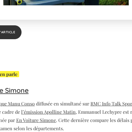
’ARTICLE
en parle
re Simone
ique Manu Conso
diffusée en simultané sur
RMC Info Talk Spor
e cadre de
l’émission Apolline Matin
, Emmanuel Lechypre est 
née par
En Voiture Simone
. Cette dernière compare les délais
xamen selon les départements.